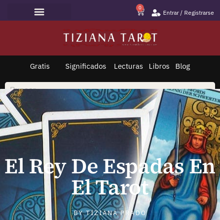
0
Entrar / Registrarse
Lecturas de Tarot
Todo sobre Tarot
Saltar
al
contenido
Gratis
Significados
Lecturas
Libros
Blog
El Rey De Espadas En
El Tarot
BY
TIZIANA PRADO