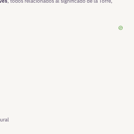
aves
, todos relacionados al significado de la Torre,
ural