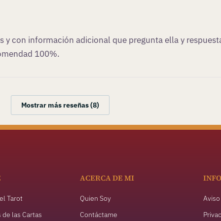
 y con información adicional que pregunta ella y respuest
ecomendad 100%.
Mostrar más reseñas (8)
E
ACERCA DE MI
INF
el Tarot
Quien Soy
Aviso 
s de las Cartas
Contáctame
Priva