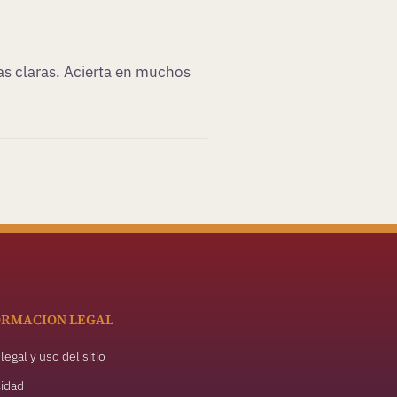
as claras. Acierta en muchos
ORMACION LEGAL
legal y uso del sitio
cidad