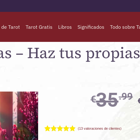
 de Tarot
Tarot Gratis
Libros
Significados
Todo sobre T
s – Haz tus propia
35
.99
€
(
13
valoraciones de clientes)
Valorado
13