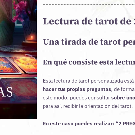
con
5.00
de
5 en base
a
Lectura de tarot de
valoraciones
de clientes
Una tirada de tarot p
En qué consiste esta lectu
Esta lectura de tarot personalizada est
hacer tus propias preguntas
, de form
este modo, puedes consultar
sobre uno
para así, recibir la orientación del tarot.
En este caso puedes realizar: “2 PR