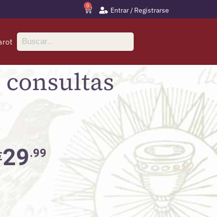
0
Entrar / Registrarse
arot
s consultas
29
.99
€