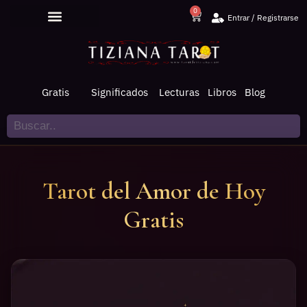
0
Entrar / Registrarse
Lecturas de Tarot
Todo sobre Tarot
Saltar
al
contenido
Gratis
Significados
Lecturas
Libros
Blog
Tarot del Amor de Hoy
Gratis