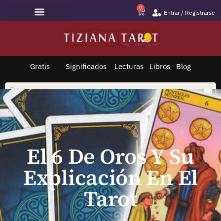
0
Entrar / Registrarse
Lecturas de Tarot
Todo sobre Tarot
Saltar
al
contenido
Gratis
Significados
Lecturas
Libros
Blog
El 6 De Oros Y Su
Explicación En El
Tarot