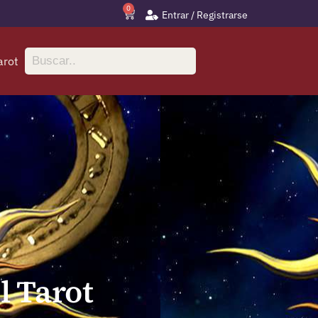
0
Entrar / Registrarse
arot
l Tarot