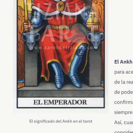
El Ankh
para ac
de la re
de pode
confirm
siempre
El significado del Ankh en el tarot
Así, cua
consider