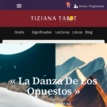
0
Entrar / Registrarse
Lecturas de Tarot
Todo sobre Tarot
Saltar
al
contenido
Gratis
Significados
Lecturas
Libros
Blog
« La Danza De Los
Opuestos »
BY
TIZIANA PRADO