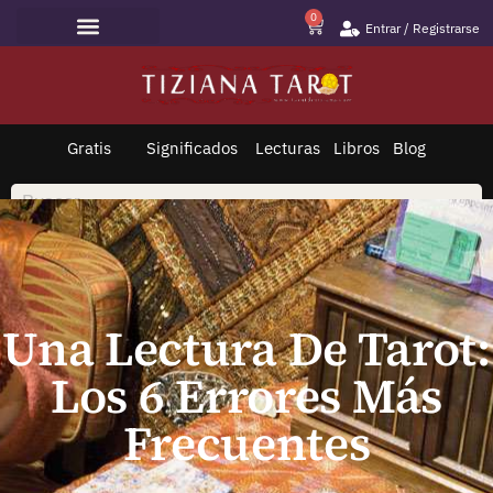
0
Entrar / Registrarse
Lecturas de Tarot
Todo sobre Tarot
Saltar
al
contenido
Gratis
Significados
Lecturas
Libros
Blog
Una Lectura De Tarot:
Los 6 Errores Más
Frecuentes