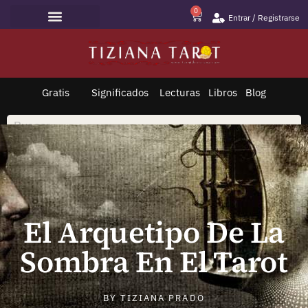
0
Entrar / Registrarse
Lecturas de Tarot
Todo sobre Tarot
Saltar
al
contenido
Gratis
Significados
Lecturas
Libros
Blog
El Arquetipo De La
Sombra En El Tarot
BY
TIZIANA PRADO