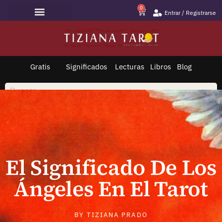
0
Entrar / Registrarse
Lecturas de Tarot
Todo sobre Tarot
Saltar
al
contenido
Gratis
Significados
Lecturas
Libros
Blog
El Significado De Los
Ángeles En El Tarot
BY
TIZIANA PRADO