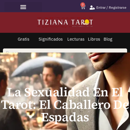
0
Entrar / Registrarse
Lecturas de Tarot
Todo sobre Tarot
Saltar
al
contenido
Gratis
Significados
Lecturas
Libros
Blog
La Sexualidad En El
Tarot: El Caballero De
Espadas