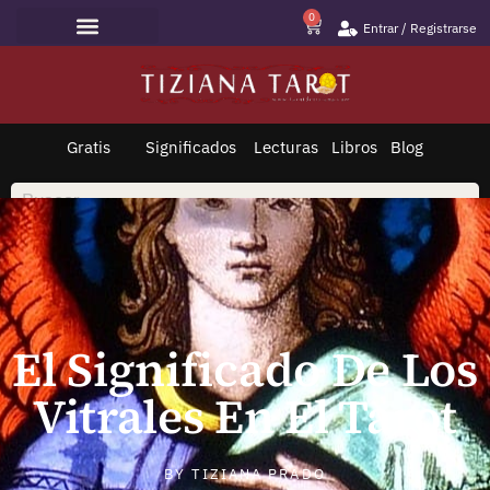
0
Entrar / Registrarse
Lecturas de Tarot
Todo sobre Tarot
Saltar
al
contenido
Gratis
Significados
Lecturas
Libros
Blog
El Significado De Los
Vitrales En El Tarot
BY
TIZIANA PRADO